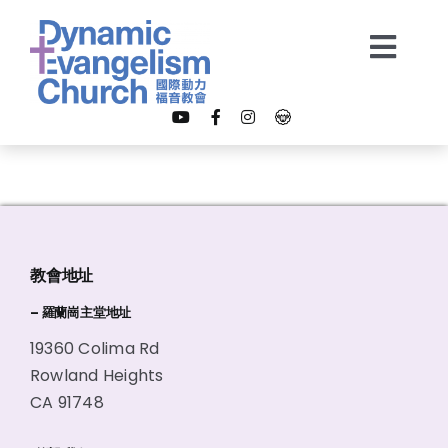
Skip
to
Togg
content
Navi
【我是新朋友】
關於我們
教會地址
教會事工
– 羅蘭崗主堂地址
19360 Colima Rd
多媒體
Rowland Heights
CA 91748
奉獻