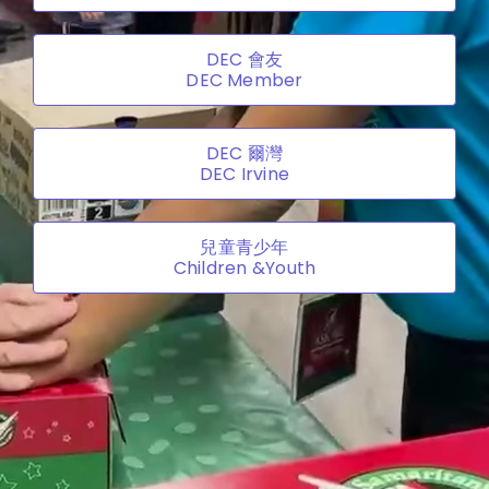
DEC 會友
DEC Member
DEC 爾灣
DEC Irvine
兒童青少年
Children &Youth