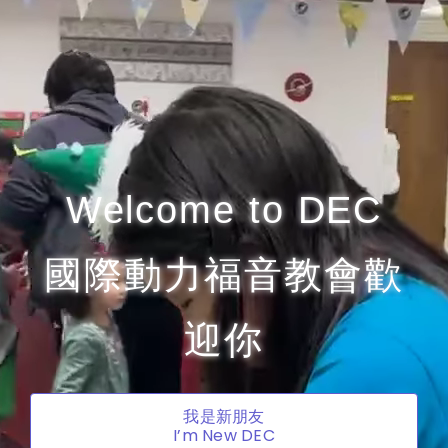
Skip
to
content
Welcome to DEC
​國際動力福音教會歡
迎你
我是新朋友
I’m New DEC