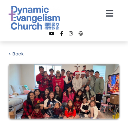
Skip
to
Togg
content
Navi
【我是新朋友】
< Back
關於我們
教會事工
多媒體
奉獻