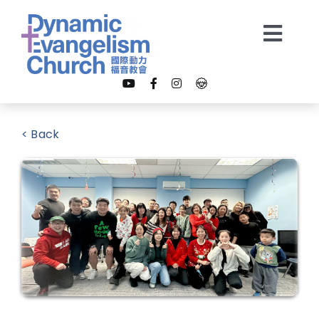
Skip
to
Togg
content
Navi
【我是新朋友】
< Back
關於我們
教會事工
多媒體
奉獻