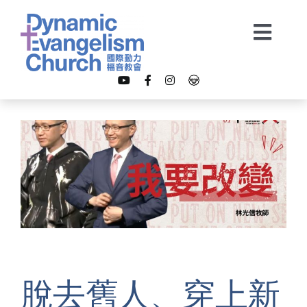
Skip
to
Togg
content
Navi
【我是新朋友】
關於我們
教會事工
多媒體
脫去舊人、穿上新
奉獻