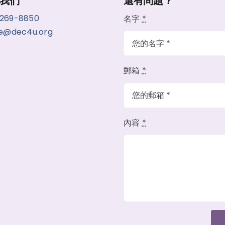
我們
還有問題？
-269-8850
名字
*
ce@dec4u.org
郵箱
*
內容
*