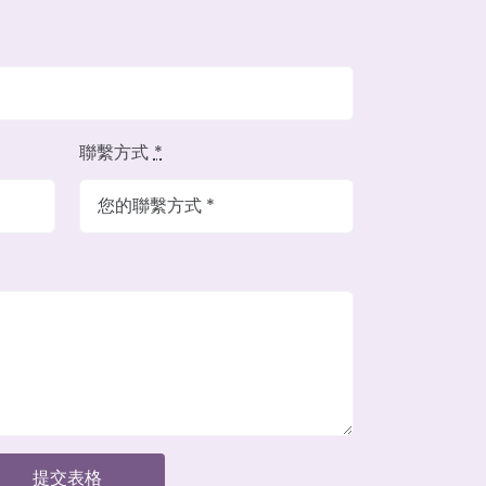
聯繫方式
*
提交表格