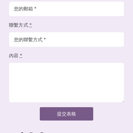
聯繫方式
*
內容
*
提交表格