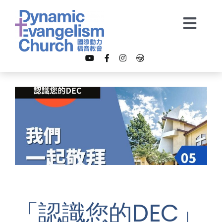
Skip
to
Togg
content
Navi
【我是新朋友】
關於我們
教會事工
多媒體
「認識您的DEC」
奉獻