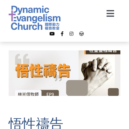
Skip
to
Togg
content
Navi
【我是新朋友】
關於我們
教會事工
多媒體
悟性禱告
奉獻