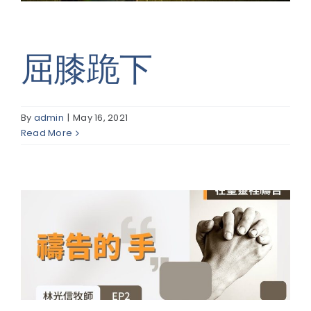
屈膝跪下
By
admin
|
May 16, 2021
Read More