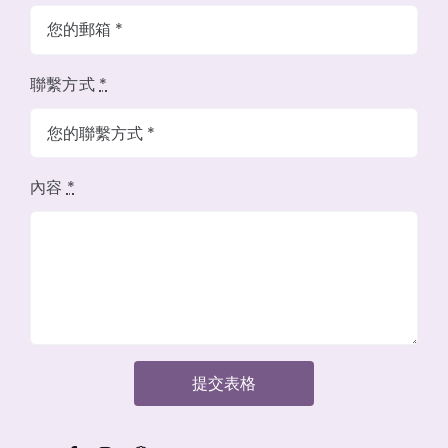
聯繫方式
*
內容
*
提交表格