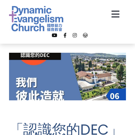
Skip
to
Togg
content
Navi
【我是新朋友】
關於我們
教會事工
多媒體
「認識您的DEC」
奉獻