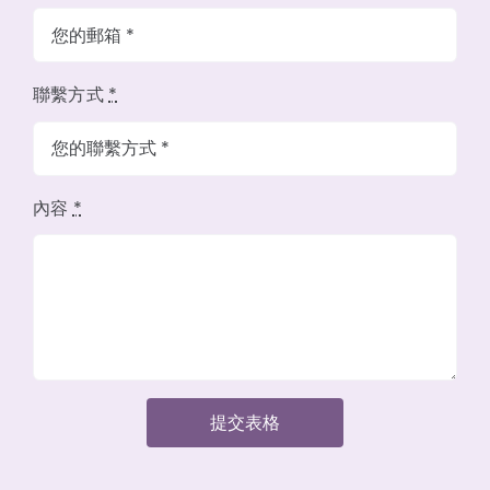
聯繫方式
*
內容
*
提交表格