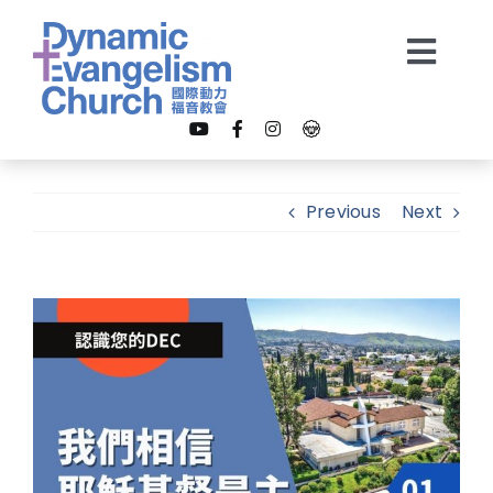
Skip
to
Togg
content
Navi
【我是新朋友】
Previous
Next
關於我們
View
教會事工
Larger
Image
多媒體
奉獻