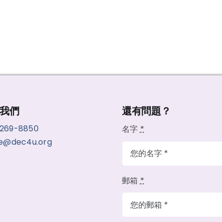
我們
還有問題？
-269-8850
名字
*
ce@dec4u.org
郵箱
*