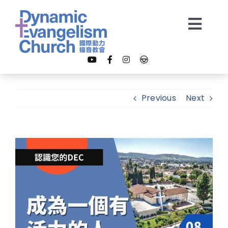
Skip
to
Togg
content
Navi
【我是新朋友】
Previous
Next
關於我們
View
教會事工
Larger
Image
多媒體
奉獻