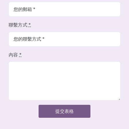
聯繫方式
*
內容
*
提交表格