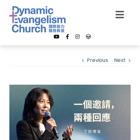
Skip
to
Togg
content
Navi
【我是新朋友】
Previous
Next
關於我們
View
教會事工
Larger
Image
多媒體
奉獻