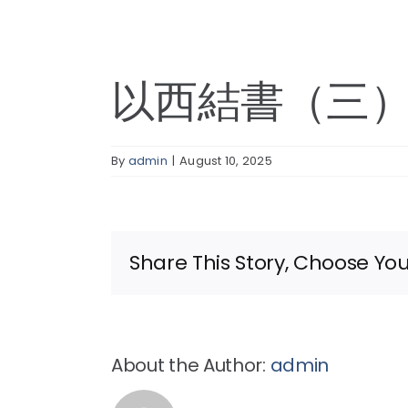
以西結書（三
By
admin
|
August 10, 2025
Share This Story, Choose You
About the Author:
admin