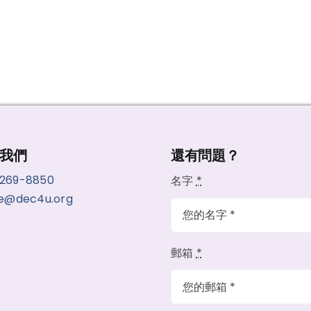
我們
還有問題？
-269-8850
名字
*
ce@dec4u.org
郵箱
*