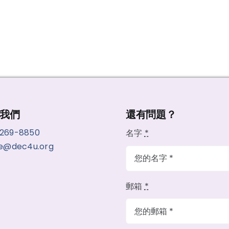
我們
還有問題？
-269-8850
名字
*
ce@dec4u.org
郵箱
*