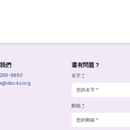
我們
還有問題？
-269-8850
名字
*
ce@dec4u.org
郵箱
*