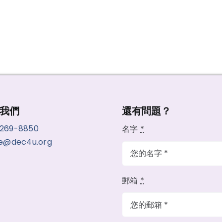
我們
還有問題？
-269-8850
名字
*
ce@dec4u.org
郵箱
*