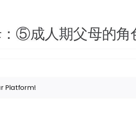
母：⑤成人期父母的角
r Platform!