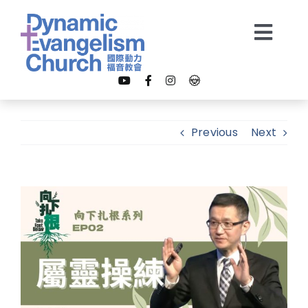
Skip
to
Togg
content
Navi
【我是新朋友】
Previous
Next
關於我們
View
教會事工
Larger
Image
多媒體
奉獻