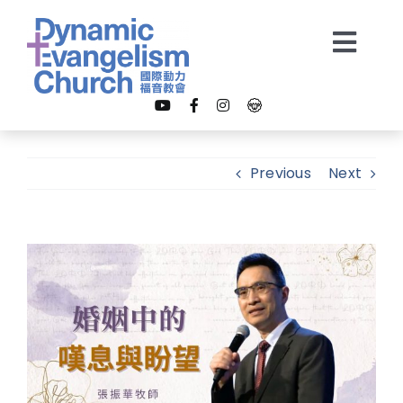
Skip
to
Togg
content
Navi
【我是新朋友】
Previous
Next
關於我們
View
教會事工
Larger
Image
多媒體
奉獻