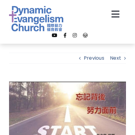
Skip
to
Togg
content
Navi
【我是新朋友】
Previous
Next
關於我們
View
教會事工
Larger
Image
多媒體
奉獻