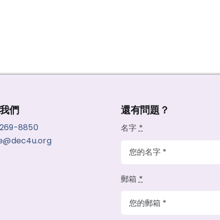
我們
還有問題？
-269-8850
名字
*
ce@dec4u.org
郵箱
*