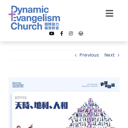
Skip
to
Togg
content
Navi
【我是新朋友】
Previous
Next
關於我們
View
教會事工
Larger
Image
多媒體
奉獻