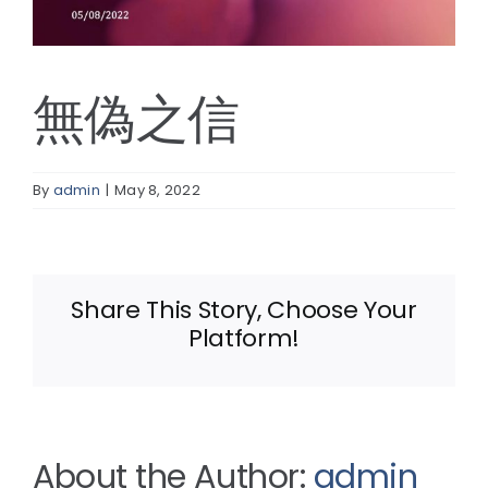
線上報名
無偽之信
By
admin
|
May 8, 2022
Share This Story, Choose Your
Platform!
About the Author:
admin