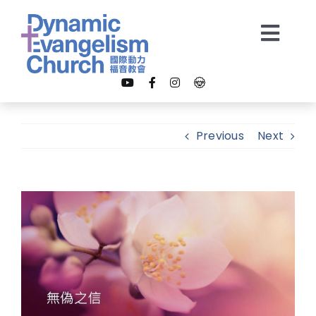
Skip
to
Togg
content
Navi
【我是新朋友】
Previous
Next
關於我們
View
教會事工
Larger
Image
多媒體
奉獻