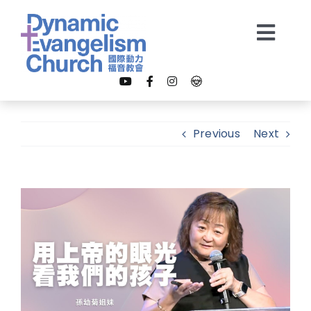
Skip
to
Togg
content
Navi
【我是新朋友】
Previous
Next
關於我們
View
教會事工
Larger
Image
多媒體
奉獻