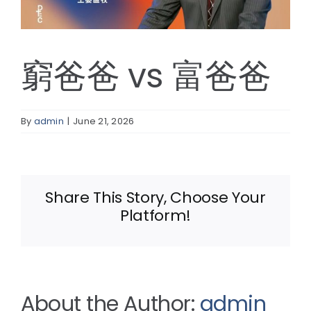
線上報名
窮爸爸 vs 富爸爸
By
admin
|
June 21, 2026
Share This Story, Choose Your
Platform!
About the Author:
admin