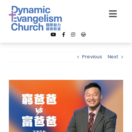
Skip
to
Togg
content
Navi
【我是新朋友】
Previous
Next
關於我們
View
教會事工
Larger
Image
多媒體
奉獻