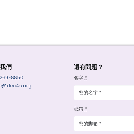
我們
還有問題？
-269-8850
名字
*
ce@dec4u.org
郵箱
*