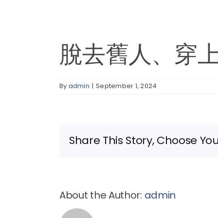
脫去舊人、穿
By
admin
|
September 1, 2024
Share This Story, Choose You
About the Author:
admin