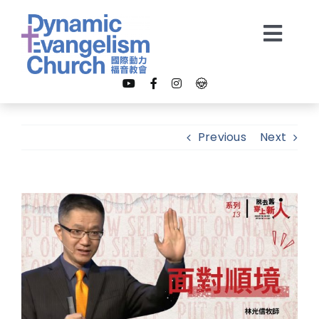
Skip
to
Togg
content
Navi
【我是新朋友】
Previous
Next
關於我們
View
教會事工
Larger
Image
多媒體
奉獻