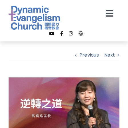
Skip
to
Togg
content
Navi
【我是新朋友】
Previous
Next
關於我們
View
教會事工
Larger
Image
多媒體
奉獻