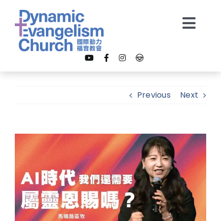
Skip
to
Togg
content
Navi
【我是新朋友】
Previous
Next
關於我們
View
教會事工
Larger
Image
多媒體
奉獻